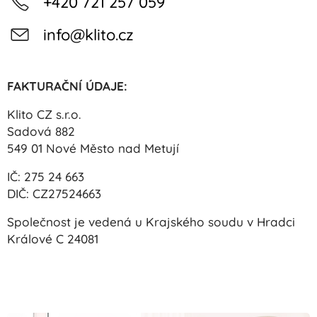
+420 721 257 059
info@klito.cz
FAKTURAČNÍ ÚDAJE:
Klito CZ s.r.o.
Sadová 882
549 01 Nové Město nad Metují
IČ: 275 24 663
DIČ: CZ27524663
Společnost je vedená u Krajského soudu v Hradci
Králové C 24081